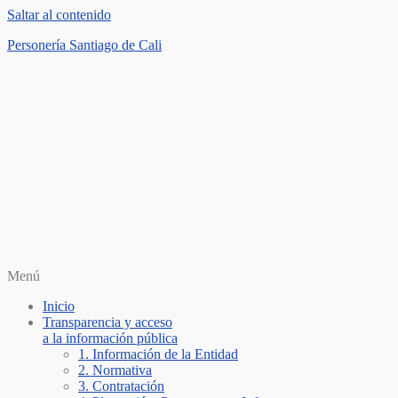
Saltar al contenido
Personería Santiago de Cali
Menú
Inicio
Transparencia y acceso
a la información pública
1. Información de la Entidad
2. Normativa
3. Contratación