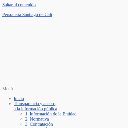
Saltar al contenido
Personería Santiago de Cali
Menú
Inicio
Transparencia y acceso
a la información pública
1. Información de la Entidad
2. Normativa
3. Contratación