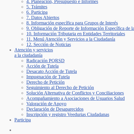
4. Planeación, Presupuesto e Informes
5. Trámites
6. Participa
7. Datos Abiertos
8. Información específica para Grupos de Interés
9. Obligación de Reporte de Información Específica de l
10. Información Tributaria en Entidades Territoriales
11. Menú Atención y Servicios a la Ciudadanía
12. Sección de Noticias
Atención y servicios
a la ciudadanía
Radicación PQRSD
Acción de Tutela
Desacato Acción de Tutela
Impugnación de Tutela
Derecho de Petición
Seguimiento al Derecho de Petición
Solución Alternativa de Conflictos y Conciliaciones
Acompañamiento a Asociaciones de Usuarios Salud
Valoración de Apoyo
Declaración de Desaparecidos
Inscripción y registro Veedurias Ciudadanas
Participa