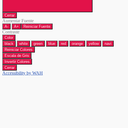
Cerrar
Aumentar Fuente
A-
A+
Reiniciar Fuente
Contraste
Color
black
white
green
blue
red
orange
yellow
navi
Reiniciar Colores
Escala de Gris
Invertir Colores
Cerrar
Accessibility by WAH