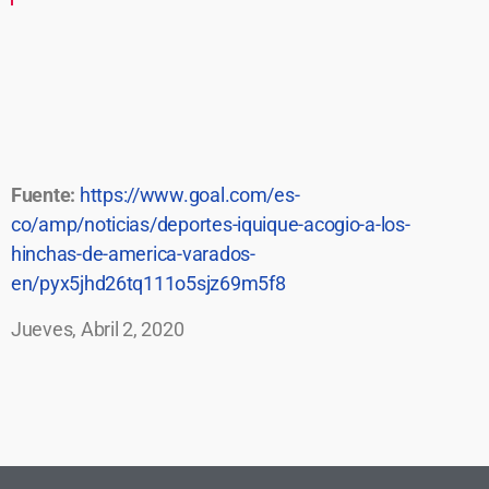
Fuente:
https://www.goal.com/es-
co/amp/noticias/deportes-iquique-acogio-a-los-
hinchas-de-america-varados-
en/pyx5jhd26tq111o5sjz69m5f8
Jueves, Abril 2, 2020