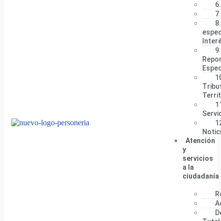
6.
7
8
espec
Inter
9
Repor
Espec
1
Tribu
Terri
1
Servi
1
Notic
Atención
y
servicios
a la
ciudadanía
R
A
D