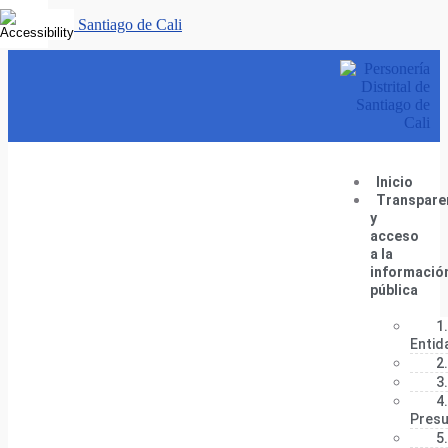
Personería Santiago de Cali
Inicio
Transpare
y
acceso
a la
informació
pública
1
Entid
2
3
4
Presu
5