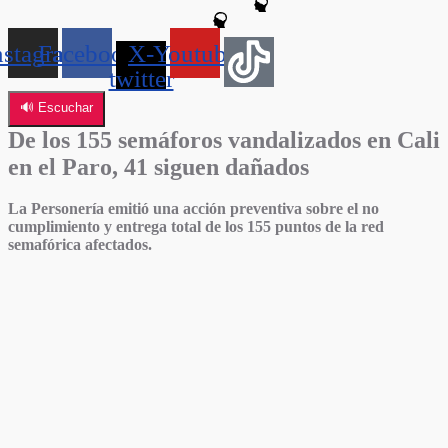
nstagram
Facebook
X-
Youtube
twitter
🔊 Escuchar
De los 155 semáforos vandalizados en Cali
en el Paro, 41 siguen dañados
La Personería emitió una acción preventiva sobre el no
cumplimiento y entrega total de los 155 puntos de la red
semafórica afectados.