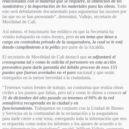
relacionadas con el material que se requiere, la obtención de los
suministros y la importación de los materiales para las obras.
Todo
esto será debidamente documentado para argumentar las razones por
las que no se han presentado”, determinó, Vallejo, secretario de
Movilidad de Cali.
Así mismo, el funcionario fue enfático en que la Secretaría ha
venido trabajando en estos frentes, pero
es un tema que tiene a
cargo un contratista privado de la aseguradora, la cual se le está
dando cumplimiento a la póliz
a por parte de la Alcaldía.
El secretario de Movilidad de Cali destacó que
se adjuntará el
cronograma tal y como lo solicita el personero en esta acción
preventiva para darle garantía del debido proceso de esos 155
puntos que fueron averiados en el paro
nacional y que serán
entregados en la menor brevedad a la ciudadanía.
“Tenemos varios frentes de trabajo, un contratista que realiza obras
civiles a los puntos que faltan, pero tal y como lo dimos a conocer
al
31 de diciembre del año pasado ya tenemos el 90% de la red
semafórica recuperada en la ciudad y en
funcionamiento.
Trabajamos en conjunto con la Unidad de Bienes
y Servicios en la continuidad de la reclamación a la aseguradora
para darle cierre a este tema, entregando toda la información que nos
es requerida como todos los informes y los ajustes de acuerdo a lo
que determinan los ajustadores”, resaltó, William Vallejo, secretario