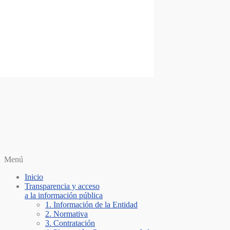
Saltar al contenido
Personería Santiago de Cali
Menú
Inicio
Transparencia y acceso
a la información pública
1. Información de la Entidad
2. Normativa
3. Contratación