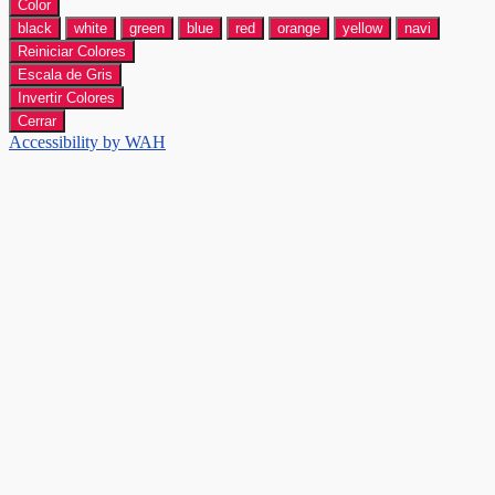
Color
black
white
green
blue
red
orange
yellow
navi
Reiniciar Colores
Escala de Gris
Invertir Colores
Cerrar
Accessibility by WAH