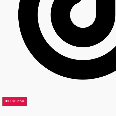
🔊 Escuchar