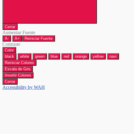
Cerrar
Aumentar Fuente
A-
A+
Reiniciar Fuente
Contraste
Color
black
white
green
blue
red
orange
yellow
navi
Reiniciar Colores
Escala de Gris
Invertir Colores
Cerrar
Accessibility by WAH