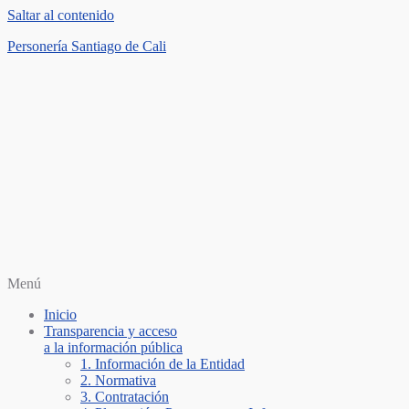
Saltar al contenido
Personería Santiago de Cali
Menú
Inicio
Transparencia y acceso
a la información pública
1. Información de la Entidad
2. Normativa
3. Contratación