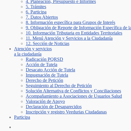
4. Planeación, Presupuesto e Informes
5. Trámites
6. Participa
7. Datos Abiertos
8. Información específica para Grupos de Interés
9. Obligación de Reporte de Información Específica de l
10. Información Tributaria en Entidades Territoriales
11. Menú Atención y Servicios a la Ciudadanía
12. Sección de Noticias
Atención y servicios
a la ciudadanía
Radicación PQRSD
Acción de Tutela
Desacato Acción de Tutela
Impugnación de Tutela
Derecho de Petición
Seguimiento al Derecho de Petición
Solución Alternativa de Conflictos y Conciliaciones
Acompañamiento a Asociaciones de Usuarios Salud
Valoración de Apoyo
Declaración de Desaparecidos
Inscripción y registro Veedurias Ciudadanas
Participa