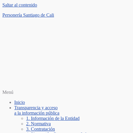
Saltar al contenido
Personería Santiago de Cali
Menú
Inicio
Transparencia y acceso
a la información pública
1. Información de la Entidad
2. Normativa
3. Contratación