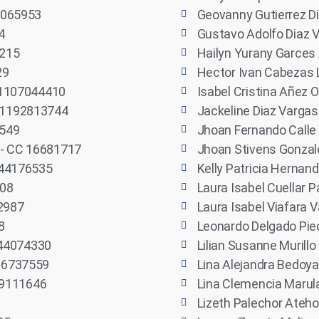
4065953
Geovanny Gutierrez D
4
Gustavo Adolfo Diaz 
0215
Hailyn Yurany Garces
29
Hector Ivan Cabezas
 1107044410
Isabel Cristina Añez
 1192813744
Jackeline Diaz Varga
5549
Jhoan Fernando Call
- CC 16681717
Jhoan Stivens Gonzal
144176535
Kelly Patricia Herna
608
Laura Isabel Cuellar 
42987
Laura Isabel Viafara 
8
Leonardo Delgado Pie
1144074330
Lilian Susanne Murillo
 16737559
Lina Alejandra Bedoy
 29111646
Lina Clemencia Marul
Lizeth Palechor Ateh