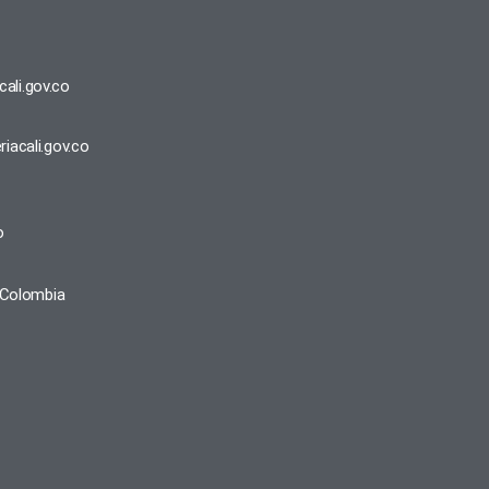
ali.gov.co
iacali.gov.co
o
, Colombia