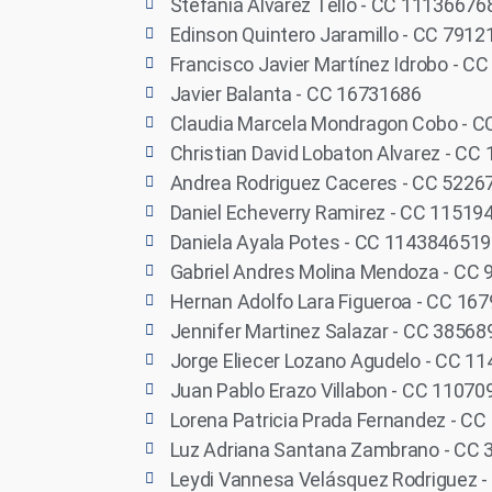
Stefania Alvarez Tello - CC 11136676
Edinson Quintero Jaramillo - CC 791
Francisco Javier Martínez Idrobo - C
Javier Balanta - CC 16731686
Claudia Marcela Mondragon Cobo - 
Christian David Lobaton Alvarez - CC
Andrea Rodriguez Caceres - CC 5226
Daniel Echeverry Ramirez - CC 11519
Daniela Ayala Potes - CC 1143846519
Gabriel Andres Molina Mendoza - CC
Hernan Adolfo Lara Figueroa - CC 16
Jennifer Martinez Salazar - CC 38568
Jorge Eliecer Lozano Agudelo - CC 1
Juan Pablo Erazo Villabon - CC 1107
Lorena Patricia Prada Fernandez - C
Luz Adriana Santana Zambrano - CC
Leydi Vannesa Velásquez Rodriguez 