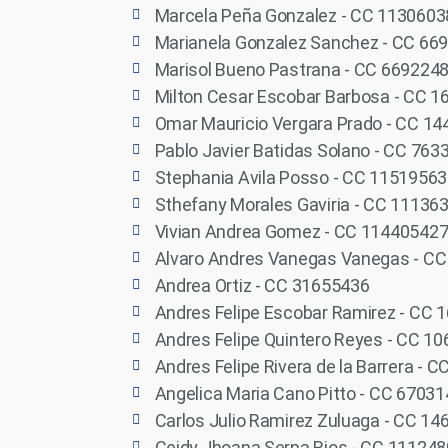
Marcela Peña Gonzalez - CC 113060
Marianela Gonzalez Sanchez - CC 66
Marisol Bueno Pastrana - CC 669224
Milton Cesar Escobar Barbosa - CC 
Omar Mauricio Vergara Prado - CC 1
Pablo Javier Batidas Solano - CC 763
Stephania Avila Posso - CC 1151956
Sthefany Morales Gaviria - CC 11136
Vivian Andrea Gomez - CC 11440542
Alvaro Andres Vanegas Vanegas - C
Andrea Ortiz - CC 31655436
Andres Felipe Escobar Ramirez - CC 
Andres Felipe Quintero Reyes - CC 1
Andres Felipe Rivera de la Barrera - 
Angelica Maria Cano Pitto - CC 6703
Carlos Julio Ramirez Zuluaga - CC 1
Ceidy Jhoana Serna Rios - CC 11124