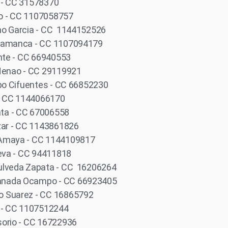
 - CC 31578370
o - CC 1107058757
no Garcia - CC 1144152526
alamanca - CC 1107094179
ente - CC 66940553
 Henao - CC 29119921
epo Cifuentes - CC 66852230
 - CC 1144066170
ta - CC 67006558
zar - CC 1143861826
 Amaya - CC 1144109817
ueva - CC 94411818
ulveda Zapata - CC 16206264
anada Ocampo - CC 66923405
o Suarez - CC 16865792
o - CC 1107512244
sorio - CC 16722936