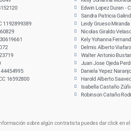
94152120
Edwin Lopez Duran - 
Sandra Patricia Galin
CC 1192899389
Leidy Grueso Miranda
460829
Nicolas Giraldo Vela
1130619661
Kely Yohanna Fernand
1072
Delmis Alberto Viafar
523719
Walter Antonio Busta
0
Juan Jose Ojeda Per
1144454995
Daniela Yepez Naranj
- CC 16592800
Harold Alberto Saave
Isabella Castaño Zúñ
Robinson Cataño Rodr
nformación sobre algún contratista puedes dar click en el