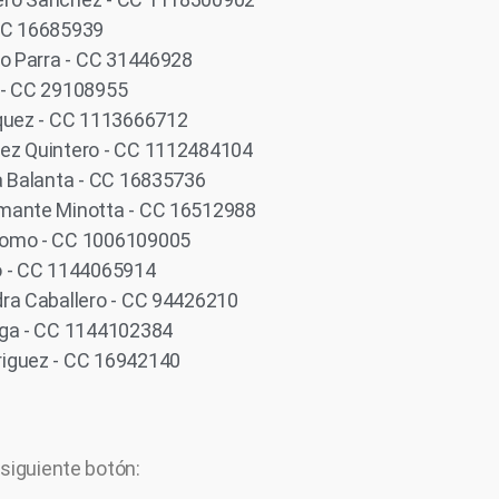
CC 16685939
do Parra - CC 31446928
 - CC 29108955
squez - CC 1113666712
ez Quintero - CC 1112484104
a Balanta - CC 16835736
mante Minotta - CC 16512988
domo - CC 1006109005
o - CC 1144065914
dra Caballero - CC 94426210
iga - CC 1144102384
iguez - CC 16942140
 siguiente botón: