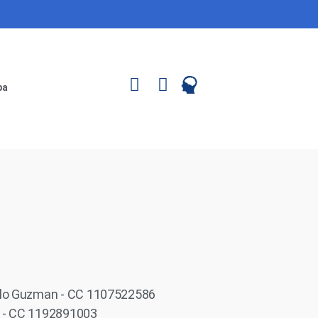
pa
llo Guzman - CC 1107522586
 - CC 1192891003