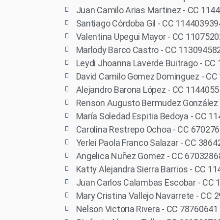
Juan Camilo Arias Martinez - CC 114
Santiago Córdoba Gil - CC 114403939
Valentina Upegui Mayor - CC 110752
Marlody Barco Castro - CC 11309458
Leydi Jhoanna Laverde Buitrago - CC
David Camilo Gomez Dominguez - CC
Alejandro Barona López - CC 114405
Renson Augusto Bermudez González 
María Soledad Espitia Bedoya - CC 1
Carolina Restrepo Ochoa - CC 67027
Yerlei Paola Franco Salazar - CC 386
Angelica Nuñez Gomez - CC 6703286
Katty Alejandra Sierra Barrios - CC 
Juan Carlos Calambas Escobar - CC
Mary Cristina Vallejo Navarrete - CC
Nelson Victoria Rivera - CC 78760641