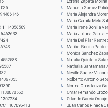
85
Lorena Zapata Molina
21035
Manuela Gomez Pulid
C 94486146
Maria Alejandra More
Maria Camila Melo S
CC 1114058589
Maria Irene Bonilla V
 16462633
Maria Juliana Garcia
7424
Maria Del Pilar Restr
46743
Maribel Bonilla Pardo
Monica Sanchez Zapa
 94552588
Natalia Quintero Sala
795587
Nathalia Santamaria
932
Neville Suarez Villan
144067053
Nolberto Antonio Sep
091390
Norma Constanza Gr
C 1130670552
Omar Fernando Orozc
 31307234
Orlando Garcia Orauj
- CC 1107096413
Juan Carlos Pineda O