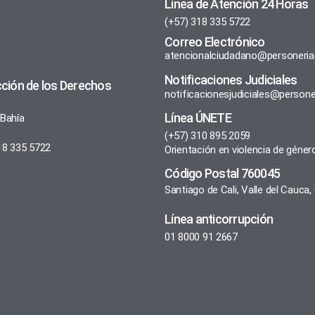
Línea de Atención 24 Horas
(+57) 318 335 5722
Correo Electrónico
atencionalciudadano@personeriac
Notificaciones Judiciales
cción de los Derechos
notificacionesjudiciales@personer
Línea ÚNETE
 Bahía
(+57) 310 895 2059
18 335 5722
Orientación en violencia de géner
Código Postal 760045
Santiago de Cali, Valle del Cauca
Línea anticorrupción
01 8000 91 2667