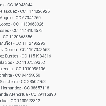
iaz - CC 16943044
Velasquez - CC 1144026925
 Angulo - CC 67041760
 Lopez - CC 1130668026
 Osses - CC 1144104673
s - CC 1130668356
e Muñoz - CC 1112496295
ez Correa - CC 1107048663
ndez Bustos - CC 1151934316
Palacios - CC 1107529352
Valencia - CC 1010095106
drahita - CC 94459050
 Sinisterra - CC 38602763
a Hernandez - CC 38657118
anda Atehortua - CC 29116890
ortua - CC 1130673312