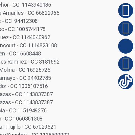
chor - CC 1143940186
a Amariles - CC 66822965
aez - CC 94412308
sso - CC 1005744178
uez - CC 1144040962
ancourt - CC 1114823108
ten - CC 16608448
ntes Ramirez - CC 3181692
Molina - CC 16926725
Camayo - CC 94402785
idor - CC 1006107516
lazas - CC 1143837387
lazas - CC 1143837387
ia - CC 1151949276
io - CC 1060361308
r Trujillo - CC 67029521
ero Sanchez - CC 1118300902