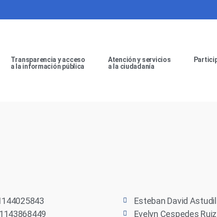
Transparencia y acceso
Atención y servicios
Partici
a la información pública
a la ciudadanía
C 1144025843
Esteban David Astudi
C 1143868449
Evelyn Cespedes Ruiz