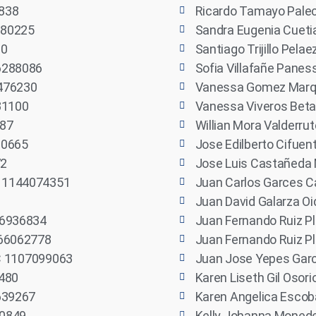
3838
Ricardo Tamayo Pale
980225
Sandra Eugenia Cueti
80
Santiago Trijillo Pel
16288086
Sofia Villafañe Pane
4476230
Vanessa Gomez Marq
31100
Vanessa Viveros Bet
387
Willian Mora Valderru
30665
Jose Edilberto Cifue
72
Jose Luis Castañeda 
C 1144074351
Juan Carlos Garces 
Juan David Galarza O
16936834
Juan Fernando Ruiz P
066062778
Juan Fernando Ruiz P
CC 1107099063
Juan Jose Yepes Garc
1480
Karen Liseth Gil Osor
4639267
Karen Angelica Escoba
80849
Kelly Johanna Moned