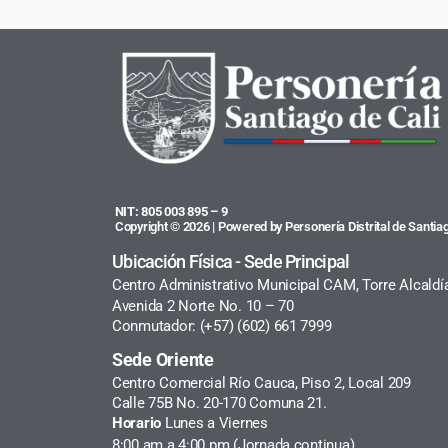
NIT: 805 003 895 – 9
Copyright © 2026 | Powered by Personería Distrital de Santiag
Ubicación Física - Sede Principal
Centro Administrativo Municipal CAM, Torre Alcaldí
Avenida 2 Norte No. 10 – 70
Conmutador: (+57) (602) 661 7999
Sede Oriente
Centro Comercial Río Cauca, Piso 2, Local 209
Calle 75B No. 20-170 Comuna 21.
Horario
Lunes a Viernes
8:00 am a 4:00 pm (Jornada continua)