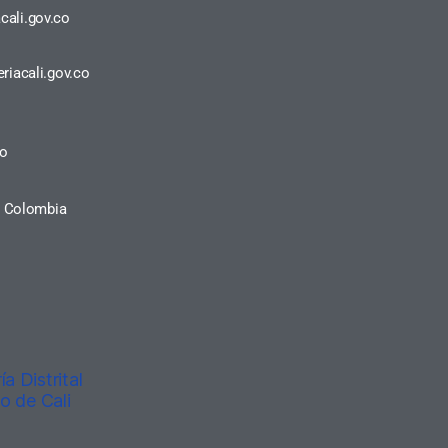
cali.gov.co
riacali.gov.co
ro
a, Colombia