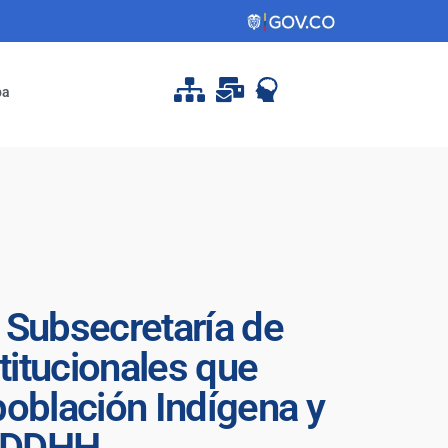
pa
 Subsecretaría de
titucionales que
 población Indígena y
s DDHH