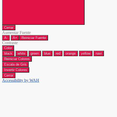
Cerrar
Aumentar Fuente
A-
A+
Reiniciar Fuente
Contraste
Color
black
white
green
blue
red
orange
yellow
navi
Reiniciar Colores
Escala de Gris
Invertir Colores
Cerrar
Accessibility by WAH