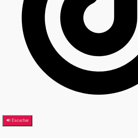
🔊 Escuchar