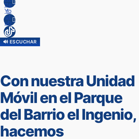
tte
r
Yo
ut
ub
e
🔊 ESCUCHAR
Con nuestra Unidad
Móvil en el Parque
del Barrio el Ingenio,
hacemos