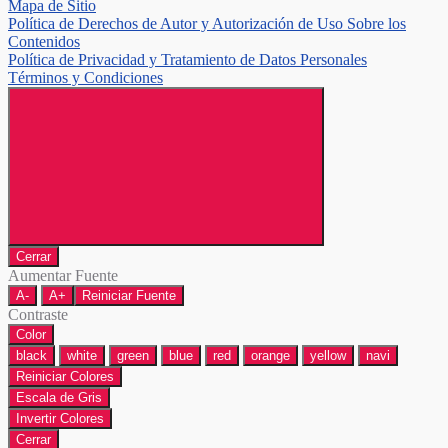
Mapa de Sitio
Política de Derechos de Autor y Autorización de Uso Sobre los
Contenidos
Política de Privacidad y Tratamiento de Datos Personales
Términos y Condiciones
Cerrar
Aumentar Fuente
A-
A+
Reiniciar Fuente
Contraste
Color
black
white
green
blue
red
orange
yellow
navi
Reiniciar Colores
Escala de Gris
Invertir Colores
Cerrar