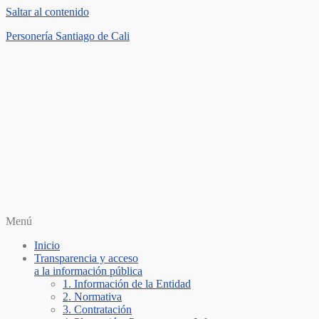
Saltar al contenido
Personería Santiago de Cali
Menú
Inicio
Transparencia y acceso
a la información pública
1. Información de la Entidad
2. Normativa
3. Contratación