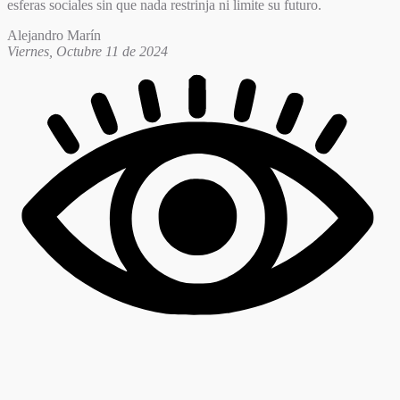
esferas sociales sin que nada restrinja ni limite su futuro.
Alejandro Marín
Viernes, Octubre 11 de 2024