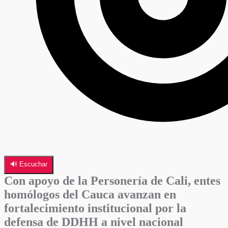
🔊 Escuchar
Con apoyo de la Personería de Cali, entes
homólogos del Cauca avanzan en
fortalecimiento institucional por la
defensa de DDHH a nivel nacional