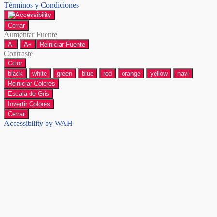
Términos y Condiciones
Cerrar
Aumentar Fuente
A-
A+
Reiniciar Fuente
Contraste
Color
black
white
green
blue
red
orange
yellow
navi
Reiniciar Colores
Escala de Gris
Invertir Colores
Cerrar
Accessibility by WAH