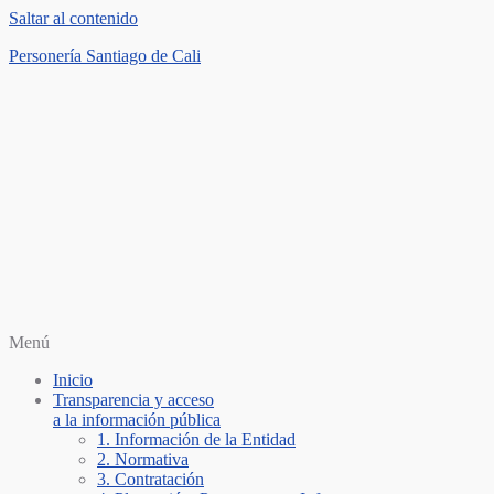
Saltar al contenido
Personería Santiago de Cali
Menú
Inicio
Transparencia y acceso
a la información pública
1. Información de la Entidad
2. Normativa
3. Contratación