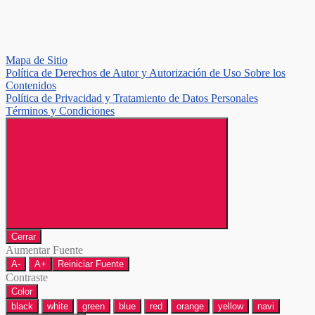
Mapa de Sitio
Política de Derechos de Autor y Autorización de Uso Sobre los
Contenidos
Política de Privacidad y Tratamiento de Datos Personales
Términos y Condiciones
Cerrar
Aumentar Fuente
A-
A+
Reiniciar Fuente
Contraste
Color
black
white
green
blue
red
orange
yellow
navi