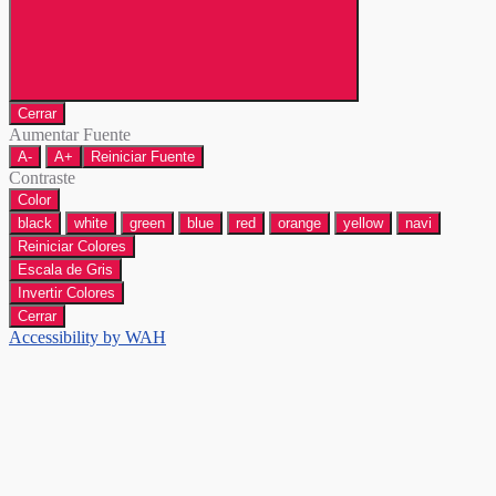
Cerrar
Aumentar Fuente
A-
A+
Reiniciar Fuente
Contraste
Color
black
white
green
blue
red
orange
yellow
navi
Reiniciar Colores
Escala de Gris
Invertir Colores
Cerrar
Accessibility by WAH