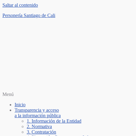
Saltar al contenido
Personería Santiago de Cali
Menú
Inicio
Transparencia y acceso
a la información pública
1. Información de la Entidad
2. Normativa
3. Contratación