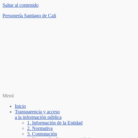
Saltar al contenido
Personería Santiago de Cali
Menú
Inicio
Transparencia y acceso
a la información pública
1. Información de la Entidad
2. Normativa
3. Contratación