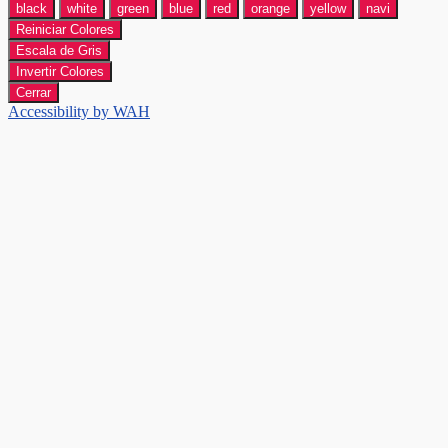
black
white
green
blue
red
orange
yellow
navi
Reiniciar Colores
Escala de Gris
Invertir Colores
Cerrar
Accessibility by WAH