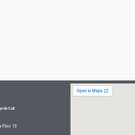
o de Cali
a Piso 13