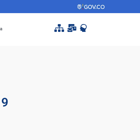
pa
19