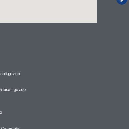
cali.gov.co
riacali.gov.co
ro
a, Colombia