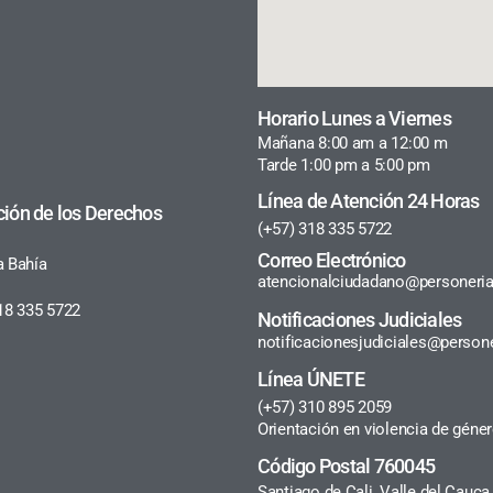
Horario Lunes a Viernes
Mañana 8:00 am a 12:00 m
Tarde 1:00 pm a 5:00 pm
Línea de Atención 24 Horas
ción de los Derechos
(+57) 318 335 5722
Correo Electrónico
a Bahía
atencionalciudadano@personeria
18 335 5722
Notificaciones Judiciales
notificacionesjudiciales@persone
Línea ÚNETE
(+57) 310 895 2059
Orientación en violencia de géne
Código Postal 760045
Santiago de Cali, Valle del Cauc