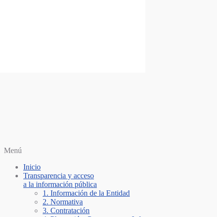
Saltar al contenido
Personería Santiago de Cali
Menú
Inicio
Transparencia y acceso
a la información pública
1. Información de la Entidad
2. Normativa
3. Contratación