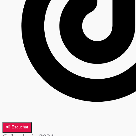
🔊 Escuchar