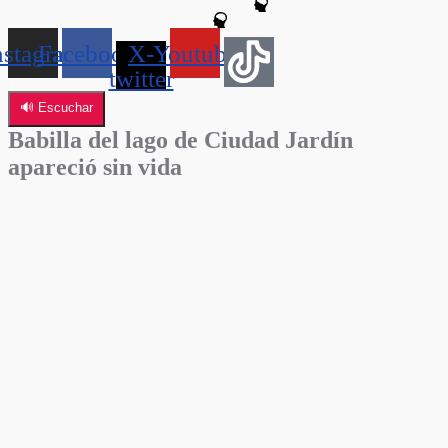
nstagram
Facebook
X-
Youtube
twitter
🔊 Escuchar
Babilla del lago de Ciudad Jardín
apareció sin vida