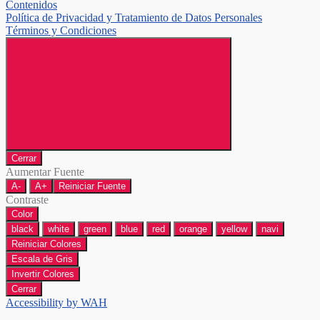
Contenidos
Política de Privacidad y Tratamiento de Datos Personales
Términos y Condiciones
Cerrar
Aumentar Fuente
A-
A+
Reiniciar Fuente
Contraste
Color
black
white
green
blue
red
orange
yellow
navi
Reiniciar Colores
Escala de Gris
Invertir Colores
Cerrar
Accessibility by WAH