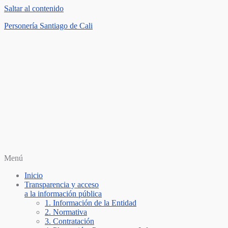
Saltar al contenido
Personería Santiago de Cali
Menú
Inicio
Transparencia y acceso
a la información pública
1. Información de la Entidad
2. Normativa
3. Contratación