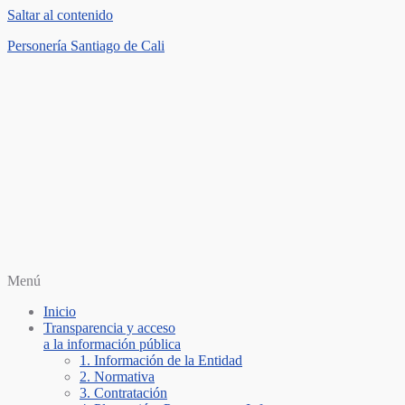
Saltar al contenido
Personería Santiago de Cali
Menú
Inicio
Transparencia y acceso
a la información pública
1. Información de la Entidad
2. Normativa
3. Contratación