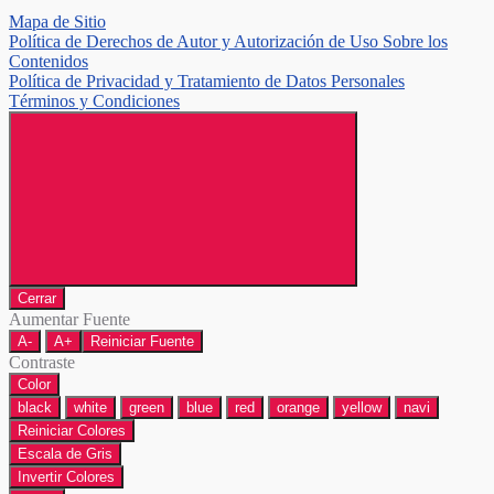
Mapa de Sitio
Política de Derechos de Autor y Autorización de Uso Sobre los
Contenidos
Política de Privacidad y Tratamiento de Datos Personales
Términos y Condiciones
Cerrar
Aumentar Fuente
A-
A+
Reiniciar Fuente
Contraste
Color
black
white
green
blue
red
orange
yellow
navi
Reiniciar Colores
Escala de Gris
Invertir Colores