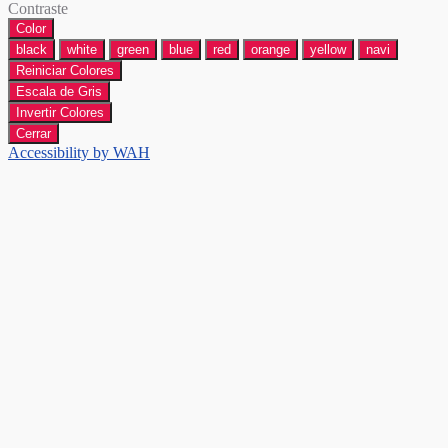
Contraste
Color
black
white
green
blue
red
orange
yellow
navi
Reiniciar Colores
Escala de Gris
Invertir Colores
Cerrar
Accessibility by WAH