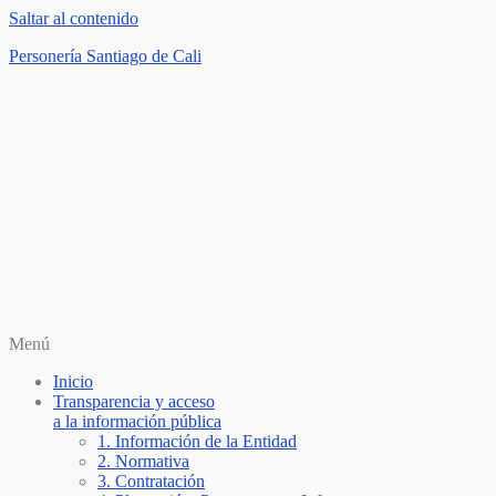
Saltar al contenido
Personería Santiago de Cali
Menú
Inicio
Transparencia y acceso
a la información pública
1. Información de la Entidad
2. Normativa
3. Contratación