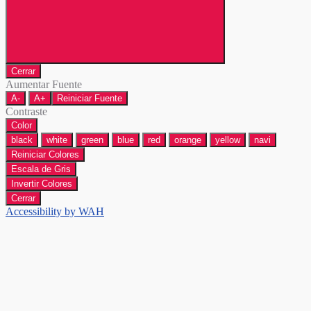
Cerrar
Aumentar Fuente
A-
A+
Reiniciar Fuente
Contraste
Color
black
white
green
blue
red
orange
yellow
navi
Reiniciar Colores
Escala de Gris
Invertir Colores
Cerrar
Accessibility by WAH