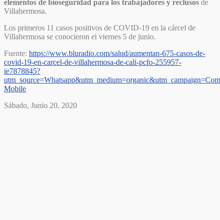
elementos de bioseguridad para los trabajadores y reclusos
de
Villahermosa.
Los primeros 11 casos positivos de COVID-19 en la cárcel de
Villahermosa se conocieron el viernes 5 de junio.
Fuente:
https://www.bluradio.com/salud/aumentan-675-casos-de-
covid-19-en-carcel-de-villahermosa-de-cali-pcfo-255957-
ie7878845?
utm_source=Whatsapp&utm_medium=organic&utm_campaign=Comp
Mobile
Sábado, Junio 20, 2020