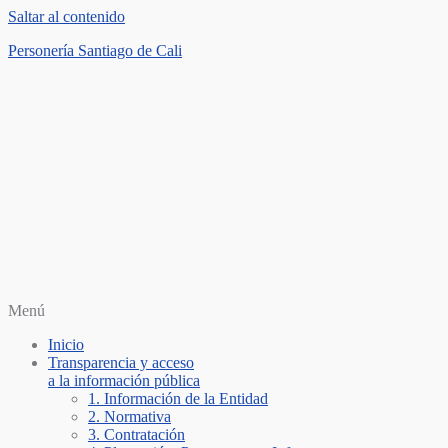
Saltar al contenido
Personería Santiago de Cali
Menú
Inicio
Transparencia y acceso
a la información pública
1. Información de la Entidad
2. Normativa
3. Contratación