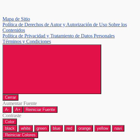
Mapa de Sitio
Política de Derechos de Autor y Autorización de Uso Sobre los
Contenidos
Política de Privacidad y Tratamiento de Datos Personales
Términos y Condiciones
Cerrar
Aumentar Fuente
A-
A+
Reiniciar Fuente
Contraste
Color
black
white
green
blue
red
orange
yellow
navi
Reiniciar Colores