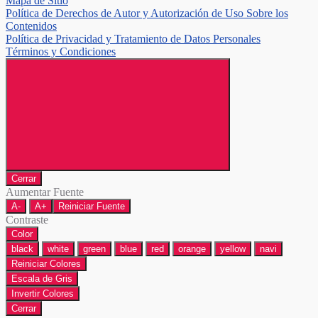
Mapa de Sitio
Política de Derechos de Autor y Autorización de Uso Sobre los
Contenidos
Política de Privacidad y Tratamiento de Datos Personales
Términos y Condiciones
Cerrar
Aumentar Fuente
A-
A+
Reiniciar Fuente
Contraste
Color
black
white
green
blue
red
orange
yellow
navi
Reiniciar Colores
Escala de Gris
Invertir Colores
Cerrar