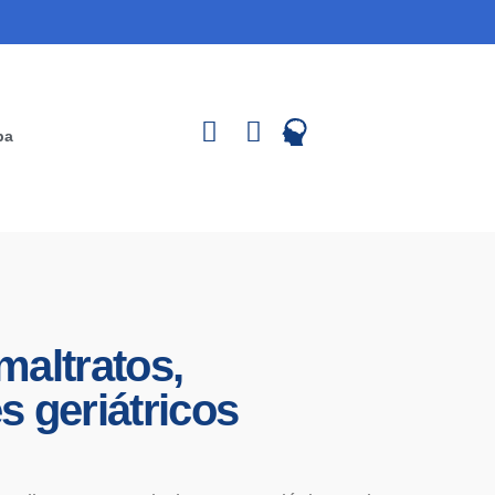
pa
maltratos,
s geriátricos