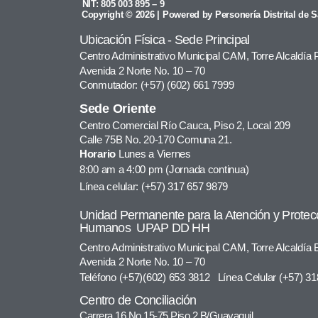
NIT: 805 003 895 – 9
Copyright © 2026 | Powered by Personería Distrital de S
Ubicación Física - Sede Principal
Centro Administrativo Municipal CAM, Torre Alcaldía 
Avenida 2 Norte No. 10 – 70
Conmutador: (+57) (602) 661 7999
Sede Oriente
Centro Comercial Río Cauca, Piso 2, Local 209
Calle 75B No. 20-170 Comuna 21.
Horario
Lunes a Viernes
8:00 am a 4:00 pm (Jornada continua)
Línea celular: (+57) 317 657 9879
Unidad Permanente para la Atención y Protec
Humanos UPAP DD HH
Centro Administrativo Municipal CAM, Torre Alcaldía
Avenida 2 Norte No. 10 – 70
Teléfono (+57)(602) 653 3812 Línea Celular (+57) 3
Centro de Conciliación
Carrera 16 No.15-75 Piso 2 B/Guayaquil