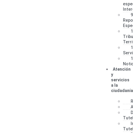
espe
Inter
9
Repo
Espec
1
Tribu
Terri
1
Servi
1
Notic
Atención
y
servicios
a la
ciudadanía
R
A
D
Tute
I
Tute