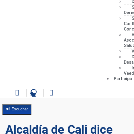
D
S
Dere
S
Confl
Conci
A
Asoc
Salu
V
D
Desa
I
Veed
Participa
🔊 Escuchar
Alcaldía de Cali dice