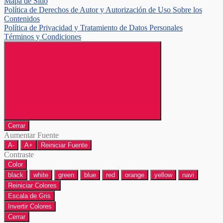
Mapa de Sitio
Política de Derechos de Autor y Autorización de Uso Sobre los
Contenidos
Política de Privacidad y Tratamiento de Datos Personales
Términos y Condiciones
Cerrar
Aumentar Fuente
A-
A+
Reiniciar Fuente
Contraste
Color
black
white
green
blue
red
orange
yellow
navi
Reiniciar Colores
Escala de Gris
Invertir Colores
Cerrar