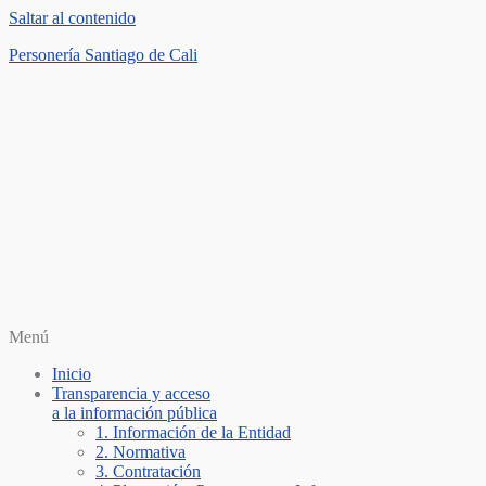
Saltar al contenido
Personería Santiago de Cali
Menú
Inicio
Transparencia y acceso
a la información pública
1. Información de la Entidad
2. Normativa
3. Contratación