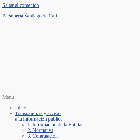
Saltar al contenido
Personería Santiago de Cali
Menú
Inicio
Transparencia y acceso
a la información pública
1. Información de la Entidad
2. Normativa
3. Contratación