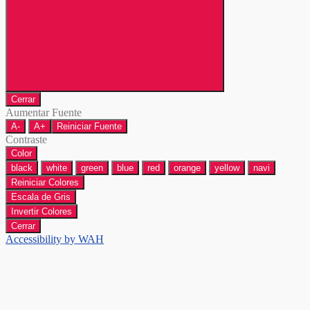
Cerrar
Aumentar Fuente
A-
A+
Reiniciar Fuente
Contraste
Color
black
white
green
blue
red
orange
yellow
navi
Reiniciar Colores
Escala de Gris
Invertir Colores
Cerrar
Accessibility by WAH