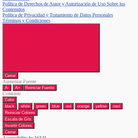
Política de Derechos de Autor y Autorización de Uso Sobre los
Contenidos
Política de Privacidad y Tratamiento de Datos Personales
Términos y Condiciones
Cerrar
Aumentar Fuente
A-
A+
Reiniciar Fuente
Contraste
Color
black
white
green
blue
red
orange
yellow
navi
Reiniciar Colores
Escala de Gris
Invertir Colores
Cerrar
Accessibility by WAH