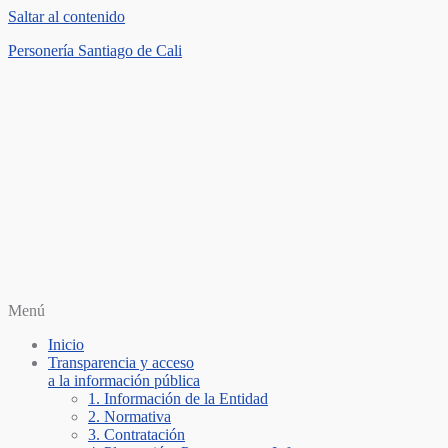
Saltar al contenido
Personería Santiago de Cali
Menú
Inicio
Transparencia y acceso
a la información pública
1. Información de la Entidad
2. Normativa
3. Contratación