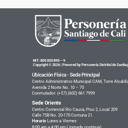
NIT: 805 003 895 – 9
Copyright © 2026 | Powered by Personería Distrital de Santiag
Ubicación Física - Sede Principal
Centro Administrativo Municipal CAM, Torre Alcaldí
Avenida 2 Norte No. 10 – 70
Conmutador: (+57) (602) 661 7999
Sede Oriente
Centro Comercial Río Cauca, Piso 2, Local 209
Calle 75B No. 20-170 Comuna 21.
Horario
Lunes a Viernes
8:00 am a 4:00 pm (Jornada continua)