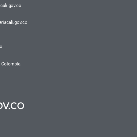
cali.gov.co
riacali.gov.co
ro
a, Colombia