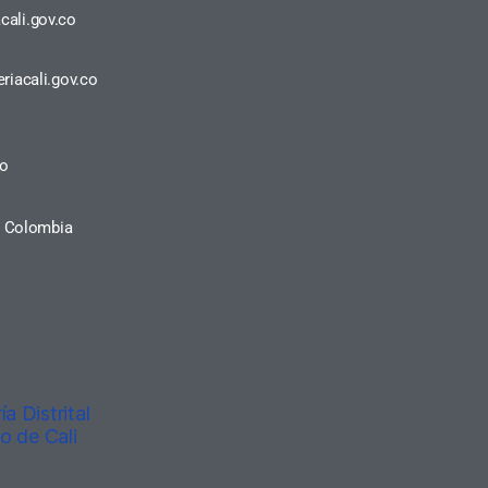
cali.gov.co
riacali.gov.co
ro
a, Colombia