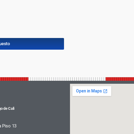
uesto
o de Cali
a Piso 13