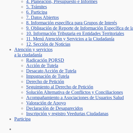
4. Planeación, Presupuesto e Informes
5. Trámites
6. Participa
7. Datos Abiertos
8. Información específica para Grupos de Interés
9. Obligación de Reporte de Información Específica de l
10. Información Tributaria en Entidades Territoriales
11. Menú Atención y Servicios a la Ciudadanía
12. Sección de Noticias
Atención y servicios
a la ciudadanía
Radicación PQRSD
Acción de Tutela
Desacato Acción de Tutela
Impugnación de Tutela
Derecho de Petición
Seguimiento al Derecho de Petición
Solución Alternativa de Conflictos y Conciliaciones
Acompañamiento a Asociaciones de Usuarios Salud
Valoración de Apoyo
Declaración de Desaparecidos
Inscripción y registro Veedurias Ciudadanas
Participa