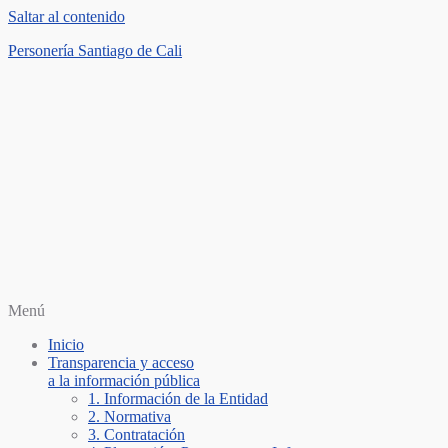
Saltar al contenido
Personería Santiago de Cali
Menú
Inicio
Transparencia y acceso
a la información pública
1. Información de la Entidad
2. Normativa
3. Contratación