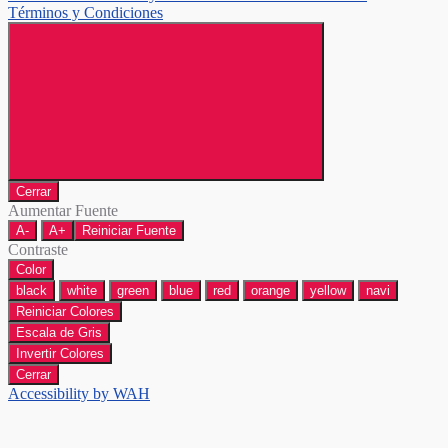
Términos y Condiciones
Cerrar
Aumentar Fuente
A-
A+
Reiniciar Fuente
Contraste
Color
black
white
green
blue
red
orange
yellow
navi
Reiniciar Colores
Escala de Gris
Invertir Colores
Cerrar
Accessibility by WAH